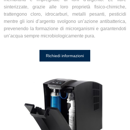
sinterizzate, grazie alle loro proprietà fisico-chimiche,
trattengono cloro, idrocarburi, metalli pesanti, pesticidi
mentre gli ioni d’argento svolgono un’azione antibatterica,
prevenendo la formazione di microrganismi e garantendoti
un’acqua sempre microbiologicamente pura.
Richiedi informazioni